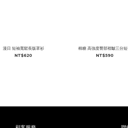
漫日 短袖寬鬆長版罩衫
棉糖 高強度臀部褶皺三分短
NT$620
NT$590
顧客服務
聯