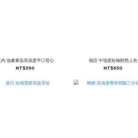
莫內 油畫暈染高強度平口背心
側語 中強度短袖附墊上衣
NT$590
NT$650