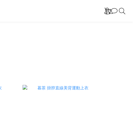
prev
next